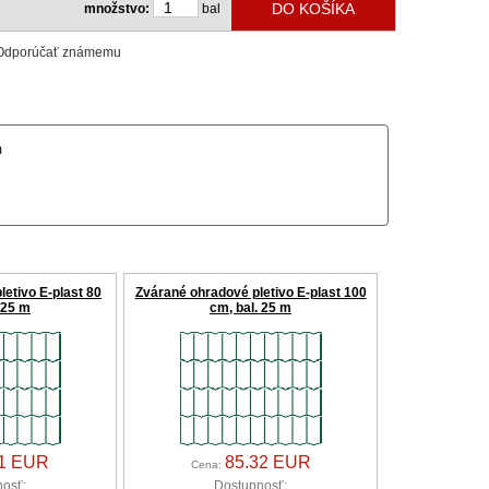
množstvo:
bal
Odporúčať známemu
m
etivo E-plast 80
Zvárané ohradové pletivo E-plast 100
 25 m
cm, bal. 25 m
11 EUR
85.32 EUR
Cena:
osť:
Dostupnosť: