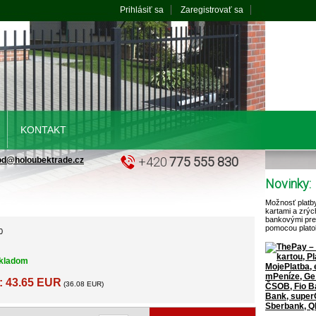
Prihlásiť sa
Zaregistrovať sa
KONTAKT
+420
775 555 830
od@holoubektrade.cz
Novinky:
Možnosť platb
kartami a zrýc
bankovými pr
pomocou plato
0
kladom
: 43.65 EUR
(36.08 EUR)