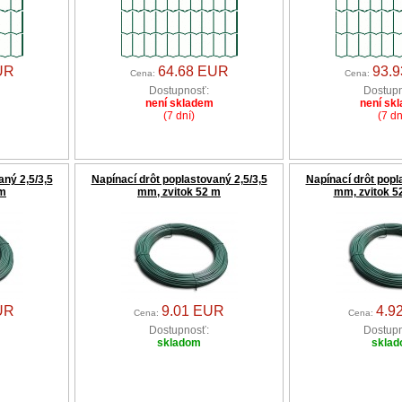
UR
64.68 EUR
93.
Cena:
Cena:
Dostupnosť:
Dostupn
není skladem
není sk
(7 dní)
(7 dn
aný 2,5/3,5
Napínací drôt poplastovaný 2,5/3,5
Napínací drôt popl
 m
mm, zvitok 52 m
mm, zvitok 52
UR
9.01 EUR
4.9
Cena:
Cena:
Dostupnosť:
Dostupn
skladom
skla