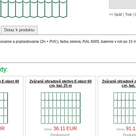
<< Späť
|
Tisk
|
Dotaz k produktu
ovanie a poplastovanie (Zn + PVC), farba zelená, RAL 6005, balenie v roli po 15 
ty:
 E-plast 40
Zvárané ohradové pletivo E-plast 60
Zvárané ohradové pl
cm, bal. 25 m
cm, bal.
UR
36.11 EUR
91.
Cena:
Cena:
Dostupnosť:
Dostupn