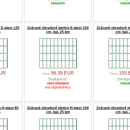
skladom
skla
 E-plast 120
Zvárané ohradové pletivo E-plast 150
Zvárané ohradové pl
m
cm, bal. 25 bm
cm, bal.
EUR
96.39 EUR
105.
Cena:
Cena:
Dostupnosť:
Dostupn
není skladem
skla
(na objednávku)
 H-plast 80
Zvárané ohradové pletivo H-plast 100
Zvárané ohradové pl
m
cm, bal. 25 bm
cm, bal.