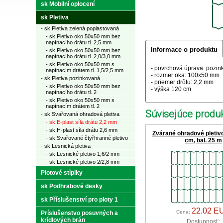
sk Mobilní oplocení
sk Pletiva
- sk Pletiva zelená poplastovaná
- sk Pletivo oko 50x50 mm bez
napínacího drátu tl. 2,5 mm
Informace o produktu
- sk Pletivo oko 50x50 mm bez
napínacího drátu tl. 2,0/3,0 mm
- sk Pletivo oko 50x50 mm s
- povrchová úprava: pozink
napínacím drátem tl. 1,5/2,5 mm
- rozmer oka: 100x50 mm
- sk Pletiva pozinkovaná
- priemer drôtu: 2,2 mm
- sk Pletivo oko 50x50 mm bez
- výška 120 cm
napínacího drátu tl. 2
- sk Pletivo oko 50x50 mm s
napínacím drátem tl. 2
Súvisejúce produk
- sk Svařovaná ohradová pletiva
- sk E-plast síla drátu 2,2 mm
- sk H-plast síla drátu 2,6 mm
Zvárané ohradové pletivo
- sk Svařované čtyřhranné pletivo
cm, bal. 25 m
- sk Lesnická pletiva
- sk Lesnické pletivo 1,6/2 mm
- sk Lesnické pletivo 2/2,8 mm
Plotové stĺpiky
sk Podhrabové desky
sk Příslušenství pro ploty 1
22.02 E
Cena:
Príslušenstvo posuvných a
krídlových brán
Dostupnosť: