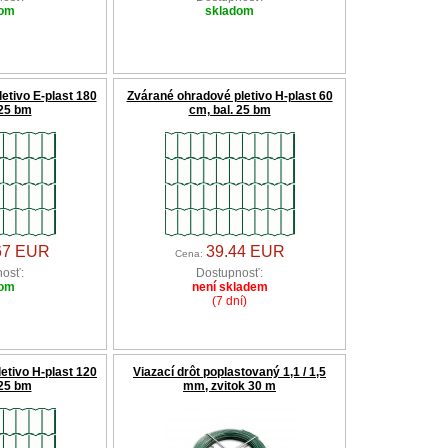
dom
skladom
etivo E-plast 180
Zvárané ohradové pletivo H-plast 60
 25 bm
cm, bal. 25 bm
67 EUR
39.44 EUR
Cena:
osť:
Dostupnosť:
dom
není skladem
(7 dní)
etivo H-plast 120
Viazací drôt poplastovaný 1,1 / 1,5
 25 bm
mm, zvitok 30 m