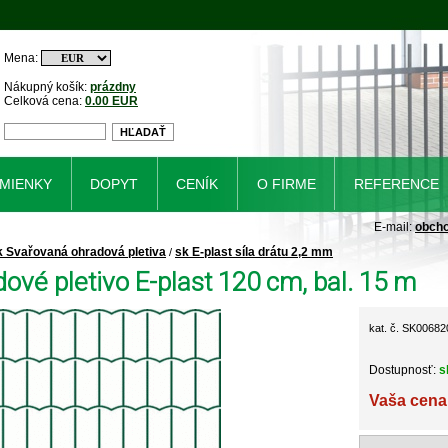
Mena:
Nákupný košík:
prázdny
Celková cena:
0.00 EUR
MIENKY
DOPYT
CENÍK
O FIRME
REFERENCE
E-mail:
obch
k Svařovaná ohradová pletiva
sk E-plast síla drátu 2,2 mm
/
ové pletivo E-plast 120 cm, bal. 15 m
kat. č. SK00682
Dostupnosť:
s
Vaša cena