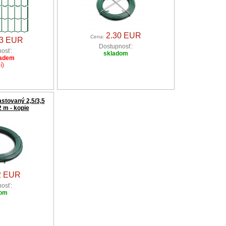
2.30 EUR
Cena:
93 EUR
Dostupnosť:
osť:
skladom
ladem
í)
astovaný 2,5/3,5
 m - kopie
2 EUR
osť:
dom