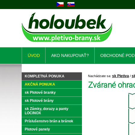
ÚVOD
AKO NAKUPOVAŤ?
OBCHODNÉ POD
sk Pletiva
s
KOMPLETNÁ PONUKA
Nachádzate sa:
/
Zvárané ohrad
AKČNÁ PONUKA
sk Plotové branky
sk Plotové brány
sk Zámky, dorazy a panty
LOCINOX
Príslušenstvo brán a bránok
Plotové panely