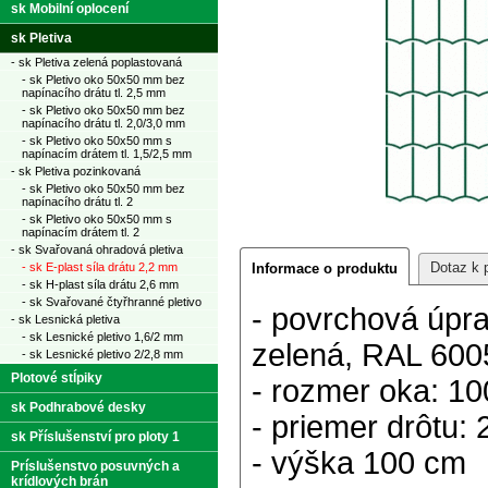
sk Mobilní oplocení
sk Pletiva
- sk Pletiva zelená poplastovaná
- sk Pletivo oko 50x50 mm bez
napínacího drátu tl. 2,5 mm
- sk Pletivo oko 50x50 mm bez
napínacího drátu tl. 2,0/3,0 mm
- sk Pletivo oko 50x50 mm s
napínacím drátem tl. 1,5/2,5 mm
- sk Pletiva pozinkovaná
- sk Pletivo oko 50x50 mm bez
napínacího drátu tl. 2
- sk Pletivo oko 50x50 mm s
napínacím drátem tl. 2
- sk Svařovaná ohradová pletiva
Dotaz k 
- sk E-plast síla drátu 2,2 mm
Informace o produktu
- sk H-plast síla drátu 2,6 mm
- sk Svařované čtyřhranné pletivo
- povrchová úpra
- sk Lesnická pletiva
- sk Lesnické pletivo 1,6/2 mm
zelená, RAL 6005
- sk Lesnické pletivo 2/2,8 mm
Plotové stĺpiky
- rozmer oka: 1
sk Podhrabové desky
- priemer drôtu:
sk Příslušenství pro ploty 1
- výška 100 cm
Príslušenstvo posuvných a
krídlových brán