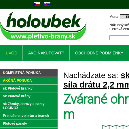
Mena:
Nákupný koš
Celková ce
ÚVOD
AKO NAKUPOVAŤ?
OBCHODNÉ PODMIENKY
sk
KOMPLETNÁ PONUKA
Nachádzate sa:
AKČNÁ PONUKA
síla drátu 2,2 m
sk Plotové branky
Zvárané ohr
sk Plotové brány
sk Zámky, dorazy a panty
LOCINOX
m
Príslušenstvo brán a bránok
Plotové panely