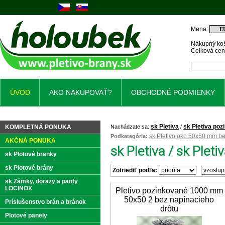
Mena:
Nákupný koš
Celková ce
ÚVOD
AKO NAKUPOVAŤ?
OBCHODNÉ PODMIENKY
sk Pletiva
sk Pletiva po
KOMPLETNÁ PONUKA
Nachádzate sa:
/
sk Pletivo oko 50x50 mm bez
Podkategória:
AKČNÁ PONUKA
sk Pletiva / sk Plet
sk Plotové branky
sk Plotové brány
Zotriediť podľa:
sk Zámky, dorazy a panty
LOCINOX
Pletivo pozinkované 1000 mm
50x50 2 bez napínacieho
Príslušenstvo brán a bránok
drôtu
Plotové panely