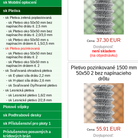
sk Mobilní oplocení
sk Pletiva
- sk Pletiva zelená poplastovaná
- sk Pletivo oko 50x50 mm bez
napínacího drátu tl. 2,5 mm
- sk Pletivo oko 50x50 mm bez
napínacího drátu tl. 2,0/3,0 mm
37.30 EUR
- sk Pletivo oko 50x50 mm s
Cena:
napínacím drátem tl. 1,5/2,5 mm
Dostupnosť:
- sk Pletiva pozinkovaná
není skladem
- sk Pletivo oko 50x50 mm bez
(na objednávku)
napínacího drátu tl. 2
- sk Pletivo oko 50x50 mm s
napínacím drátem tl. 2
Pletivo pozinkované 1500 mm
- sk Svařovaná ohradová pletiva
50x50 2 bez napínacieho
- sk E-plast síla drátu 2,2 mm
drôtu
- sk H-plast síla drátu 2,6 mm
- sk Svařované čtyřhranné pletivo
- sk Lesnická pletiva
- sk Lesnické pletivo 1,6/2 mm
- sk Lesnické pletivo 2/2,8 mm
Plotové stĺpiky
sk Podhrabové desky
sk Příslušenství pro ploty 1
55.91 EUR
Cena:
Príslušenstvo posuvných a
Dostupnosť:
krídlových brán