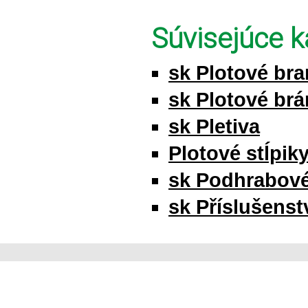
Súvisejúce k
sk Plotové br
sk Plotové brá
sk Pletiva
Plotové stĺpik
sk Podhrabov
sk Příslušenstv