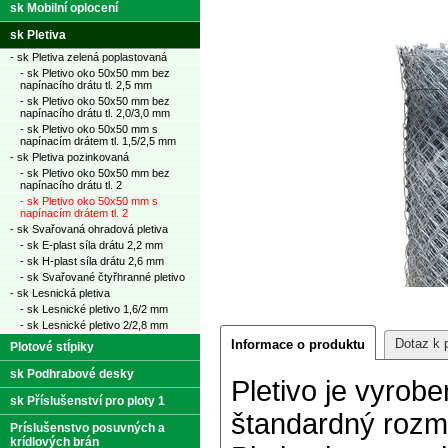
sk Mobilní oplocení
sk Pletiva
- sk Pletiva zelená poplastovaná
- sk Pletivo oko 50x50 mm bez
napínacího drátu tl. 2,5 mm
- sk Pletivo oko 50x50 mm bez
napínacího drátu tl. 2,0/3,0 mm
- sk Pletivo oko 50x50 mm s
napínacím drátem tl. 1,5/2,5 mm
- sk Pletiva pozinkovaná
- sk Pletivo oko 50x50 mm bez
napínacího drátu tl. 2
- sk Pletivo oko 50x50 mm s
napínacím drátem tl. 2
- sk Svařovaná ohradová pletiva
- sk E-plast síla drátu 2,2 mm
- sk H-plast síla drátu 2,6 mm
- sk Svařované čtyřhranné pletivo
- sk Lesnická pletiva
- sk Lesnické pletivo 1,6/2 mm
- sk Lesnické pletivo 2/2,8 mm
Dotaz k 
Informace o produktu
Plotové stĺpiky
sk Podhrabové desky
Pletivo je vyrob
sk Příslušenství pro ploty 1
štandardný rozm
Príslušenstvo posuvných a
krídlových brán