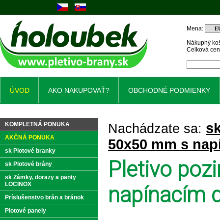
Mena:
Nákupný koš
Celková ce
ÚVOD
AKO NAKUPOVAŤ?
OBCHODNÉ PODMIENKY
sk
KOMPLETNÁ PONUKA
Nachádzate sa:
AKČNÁ PONUKA
50x50 mm s napí
sk Plotové branky
Pletivo po
sk Plotové brány
sk Zámky, dorazy a panty
LOCINOX
napínacím 
Príslušenstvo brán a bránok
Plotové panely