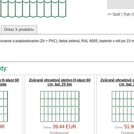
<< Späť
|
Tisk
|
Dotaz k produktu
ovanie a poplastovanie (Zn + PVC), farba zelená, RAL 6005, balenie v roli po 15 
ty:
 H-plast 60
Zvárané ohradové pletivo H-plast 60
Zvárané ohradové pl
opie
cm, bal. 25 bm
cm, bal.
UR
39.44 EUR
51.
Cena:
Cena:
Dostupnosť:
Dostupn