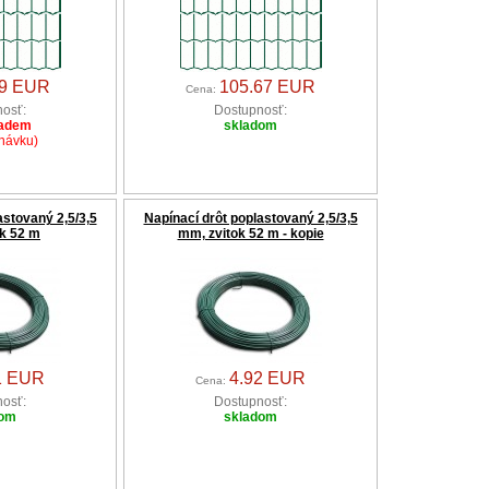
39 EUR
105.67 EUR
Cena:
osť:
Dostupnosť:
ladem
skladom
návku)
astovaný 2,5/3,5
Napínací drôt poplastovaný 2,5/3,5
k 52 m
mm, zvitok 52 m - kopie
1 EUR
4.92 EUR
Cena:
osť:
Dostupnosť:
dom
skladom