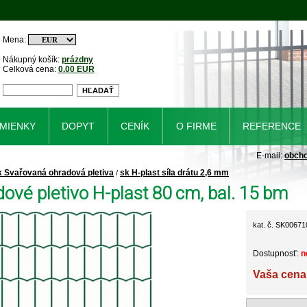
Mena:
Nákupný košík:
prázdny
Celková cena:
0.00 EUR
MIENKY
DOPYT
CENÍK
O FIRME
REFERENCE
E-mail:
obch
k Svařovaná ohradová pletiva
sk H-plast síla drátu 2,6 mm
/
ové pletivo H-plast 80 cm, bal. 15 bm
kat. č. SK00671
Dostupnosť:
n
Vaša cena