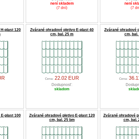
není skladem
není sk
(7 dní)
(7 dn
 H-plast 120
Zvárané ohradové pletivo E-plast 40
Zvárané ohradové pl
m
cm, bal. 25 m
cm, bal.
UR
22.02 EUR
36.
Cena:
Cena:
Dostupnosť:
Dostupn
skladom
skla
 E-plast 100
Zvárané ohradové pletivo E-plast 120
Zvárané ohradové pl
cm, bal. 25 bm
cm, bal.