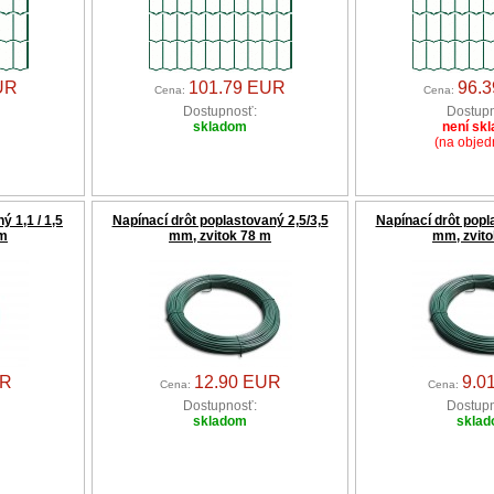
UR
101.79 EUR
96.
Cena:
Cena:
Dostupnosť:
Dostupn
skladom
není sk
(na objed
ý 1,1 / 1,5
Napínací drôt poplastovaný 2,5/3,5
Napínací drôt popl
 m
mm, zvitok 78 m
mm, zvito
UR
12.90 EUR
9.0
Cena:
Cena:
Dostupnosť:
Dostupn
skladom
skla