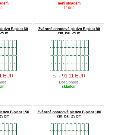
ladem
není skladem
í)
(7 dní)
etivo E-plast 60
Zvárané ohradové pletivo E-plast 80
 25 m
cm, bal. 25 m
11 EUR
91.11 EUR
Cena:
osť:
Dostupnosť:
dom
skladom
etivo E-plast 150
Zvárané ohradové pletivo E-plast 180
 25 bm
cm, bal. 25 bm