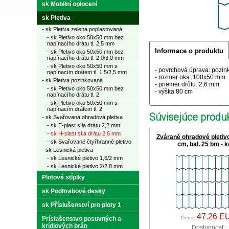
sk Mobilní oplocení
sk Pletiva
- sk Pletiva zelená poplastovaná
- sk Pletivo oko 50x50 mm bez
napínacího drátu tl. 2,5 mm
Informace o produktu
- sk Pletivo oko 50x50 mm bez
napínacího drátu tl. 2,0/3,0 mm
- sk Pletivo oko 50x50 mm s
- povrchová úprava: pozink
napínacím drátem tl. 1,5/2,5 mm
- rozmer oka: 100x50 mm
- sk Pletiva pozinkovaná
- priemer drôtu: 2,6 mm
- sk Pletivo oko 50x50 mm bez
- výška 80 cm
napínacího drátu tl. 2
- sk Pletivo oko 50x50 mm s
napínacím drátem tl. 2
Súvisejúce produk
- sk Svařovaná ohradová pletiva
- sk E-plast síla drátu 2,2 mm
- sk H-plast síla drátu 2,6 mm
Zvárané ohradové pletivo
- sk Svařované čtyřhranné pletivo
cm, bal. 25 bm - k
- sk Lesnická pletiva
- sk Lesnické pletivo 1,6/2 mm
- sk Lesnické pletivo 2/2,8 mm
Plotové stĺpiky
sk Podhrabové desky
sk Příslušenství pro ploty 1
47.26 E
Cena:
Príslušenstvo posuvných a
krídlových brán
Dostupnosť: