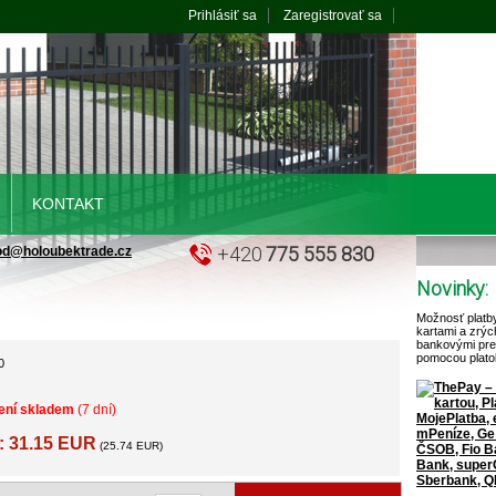
Prihlásiť sa
Zaregistrovať sa
KONTAKT
+420
775 555 830
od@holoubektrade.cz
Novinky:
Možnosť platb
kartami a zrýc
bankovými pr
pomocou plato
0
ení skladem
(7 dní)
: 31.15 EUR
(25.74 EUR)