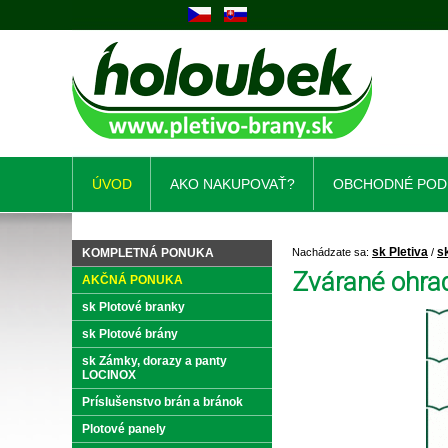
ÚVOD
AKO NAKUPOVAŤ?
OBCHODNÉ POD
sk Pletiva
s
KOMPLETNÁ PONUKA
Nachádzate sa:
/
Zvárané ohrad
AKČNÁ PONUKA
sk Plotové branky
sk Plotové brány
sk Zámky, dorazy a panty
LOCINOX
Príslušenstvo brán a bránok
Plotové panely