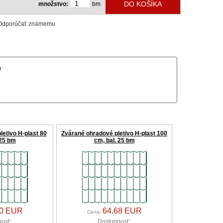
množstvo:
bm
Odporúčať známemu
m
etivo H-plast 80
Zvárané ohradové pletivo H-plast 100
 25 bm
cm, bal. 25 bm
90 EUR
64.68 EUR
Cena:
osť:
Dostupnosť: