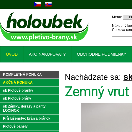
Mena:
Nákupný koš
Celková ce
ÚVOD
AKO NAKUPOVAŤ?
OBCHODNÉ PODMIENKY
sk
KOMPLETNÁ PONUKA
Nachádzate sa:
AKČNÁ PONUKA
Zemný vrut
sk Plotové branky
sk Plotové brány
sk Zámky, dorazy a panty
LOCINOX
Príslušenstvo brán a bránok
Plotové panely