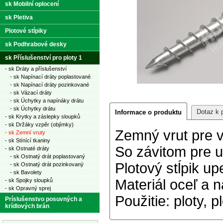
sk Mobilní oplocení
sk Pletiva
Plotové stĺpiky
sk Podhrabové desky
sk Příslušenství pro ploty 1
- sk Dráty a příslušenství
- sk Napínací dráty poplastované
- sk Napínací dráty pozinkované
- sk Vázací dráty
- sk Úchytky a napínáky drátu
- sk Úchytky drátu
Dotaz k 
Informace o produktu
- sk Krytky a záslepky sloupků
- sk Držáky vzpěr (objímky)
Zemný vrut pre v
- sk Zemní vruty
- sk Stínící tkaniny
So závitom pre 
- sk Ostnaté dráty
- sk Ostnatý drát poplastovaný
Plotový stĺpik up
- sk Ostnatý drát pozinkovaný
- sk Bavolety
Materiál oceľ a 
- sk Spojky sloupků
- sk Opravný sprej
Použitie: ploty, p
Príslušenstvo posuvných a
krídlových brán