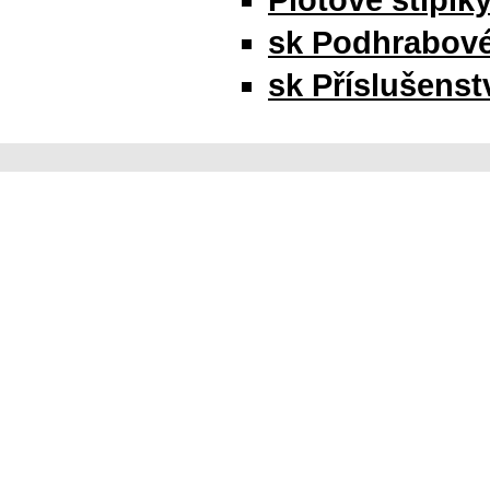
Plotové stĺpik
sk Podhrabov
sk Příslušenstv