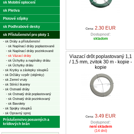
sk Mobilní oplocení
sk Pletiva
Plotové stĺpiky
sk Podhrabové desky
2.30 EUR
Cena:
Dostupnosť:
sk Příslušenství pro ploty 1
skladom
- sk Dráty a příslušenství
- sk Napínací dráty poplastované
- sk Napínací dráty pozinkované
- sk Vázací dráty
Viazací drôt poplastovaný 1,1
- sk Úchytky a napínáky drátu
/ 1,5 mm, zvitok 30 m - kopie -
- sk Úchytky drátu
kopie
- sk Krytky a záslepky sloupků
- sk Držáky vzpěr (objímky)
- sk Zemní vruty
- sk Stínící tkaniny
- sk Ostnaté dráty
- sk Ostnatý drát poplastovaný
- sk Ostnatý drát pozinkovaný
- sk Bavolety
- sk Spojky sloupků
- sk Opravný sprej
3.49 EUR
Cena:
Príslušenstvo posuvných a
Dostupnosť:
krídlových brán
není skladem
(14 dní)