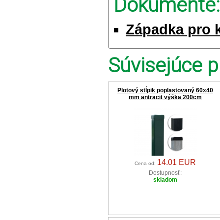
Dokumente:
Západka pro 
Súvisejúce p
Plotový stĺpik poplastovaný 60x40
mm antracit výška 200cm
14.01 EUR
Cena od:
Dostupnosť:
skladom