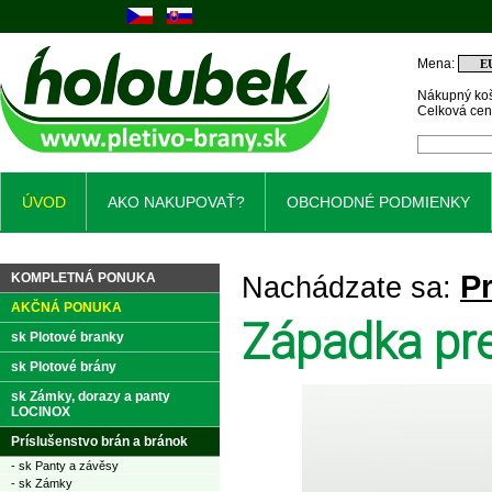
Mena:
Nákupný koš
Celková ce
ÚVOD
AKO NAKUPOVAŤ?
OBCHODNÉ PODMIENKY
Pr
KOMPLETNÁ PONUKA
Nachádzate sa:
AKČNÁ PONUKA
Západka pr
sk Plotové branky
sk Plotové brány
sk Zámky, dorazy a panty
LOCINOX
Príslušenstvo brán a bránok
- sk Panty a závěsy
- sk Zámky