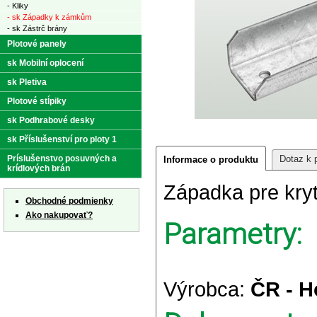
- Kliky
- sk Západky k zámkům
- sk Zástrč brány
Plotové panely
sk Mobilní oplocení
sk Pletiva
Plotové stĺpiky
sk Podhrabové desky
sk Příslušenství pro ploty 1
Príslušenstvo posuvných a
Dotaz k 
Informace o produktu
krídlových brán
Západka pre kr
Obchodné podmienky
Ako nakupovať?
Parametry:
Výrobca:
ČR - H