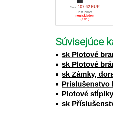
107.62 EUR
Cena:
Dostupnosť:
není skladem
(7 dní)
Súvisejúce k
sk Plotové br
sk Plotové brá
sk Zámky, dor
Príslušenstvo 
Plotové stĺpik
sk Příslušenstv