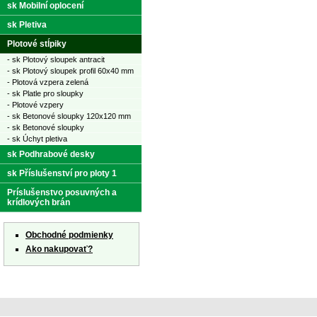
sk Mobilní oplocení
sk Pletiva
Plotové stĺpiky
- sk Plotový sloupek antracit
- sk Plotový sloupek profil 60x40 mm
- Plotová vzpera zelená
- sk Platle pro sloupky
- Plotové vzpery
- sk Betonové sloupky 120x120 mm
- sk Betonové sloupky
- sk Úchyt pletiva
sk Podhrabové desky
sk Příslušenství pro ploty 1
Príslušenstvo posuvných a
krídlových brán
Obchodné podmienky
Ako nakupovať?