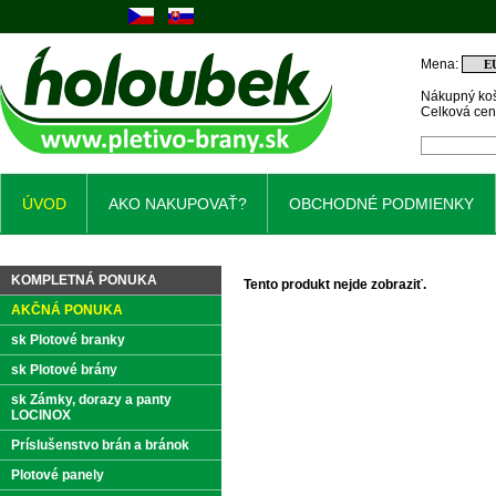
Mena:
Nákupný koš
Celková ce
ÚVOD
AKO NAKUPOVAŤ?
OBCHODNÉ PODMIENKY
KOMPLETNÁ PONUKA
Tento produkt nejde zobraziť.
AKČNÁ PONUKA
sk Plotové branky
sk Plotové brány
sk Zámky, dorazy a panty
LOCINOX
Príslušenstvo brán a bránok
Plotové panely