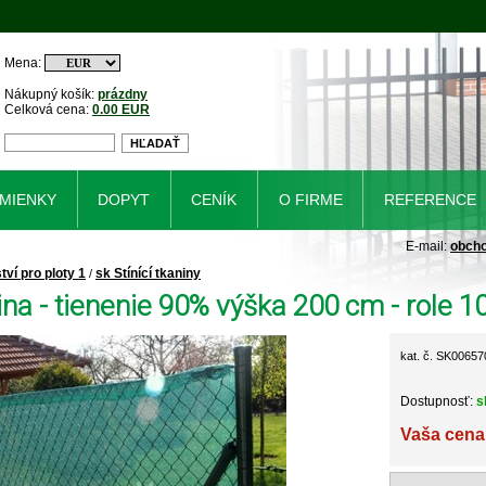
Mena:
Nákupný košík:
prázdny
Celková cena:
0.00 EUR
MIENKY
DOPYT
CENÍK
O FIRME
REFERENCE
E-mail:
obch
tví pro ploty 1
sk Stínící tkaniny
/
ina - tienenie 90% výška 200 cm - role 
kat. č. SK00657
Dostupnosť:
s
Vaša cena