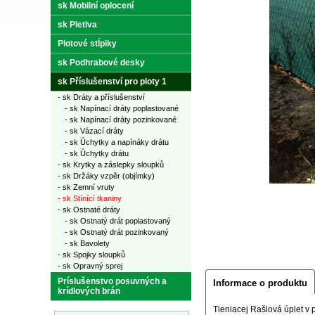
sk Mobilní oplocení
sk Pletiva
Plotové stĺpiky
sk Podhrabové desky
sk Příslušenství pro ploty 1
- sk Dráty a příslušenství
- sk Napínací dráty poplastované
- sk Napínací dráty pozinkované
- sk Vázací dráty
- sk Úchytky a napínáky drátu
- sk Úchytky drátu
- sk Krytky a záslepky sloupků
- sk Držáky vzpěr (objímky)
- sk Zemní vruty
- sk Stínící tkaniny
- sk Ostnaté dráty
- sk Ostnatý drát poplastovaný
- sk Ostnatý drát pozinkovaný
- sk Bavolety
- sk Spojky sloupků
- sk Opravný sprej
Príslušenstvo posuvných a
Informace o produktu
krídlových brán
Tieniacej Rašlová úplet v 