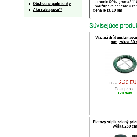
- tienenie 90%, gramáž 110
Obchodné podmienky
- použitý ako tienenie v zá
Ako nakupovať?
Cena je za 10 bm
Súvisejúce produk
Viazací drôt poplastovan
mm, zvitok 30
2.30 E
Cena:
Dostupnosť:
skladom
Plotový stĺpik zelený pr
výška 250 c