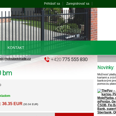
Prihlásiť sa
Zaregistrovať sa
KONTAKT
+420
775 555 830
od@holoubektrade.cz
Novinky:
10 bm
Možnosť platb
kartami a zrýc
bankovými pr
pomocou plato
0
kladom
: 36.35 EUR
(30.04 EUR)