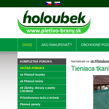
ÚVOD
AKO NAKUPOVAŤ?
OBCHODNÉ POD
sk Příslušens
KOMPLETNÁ PONUKA
Nachádzate sa:
Tieniaca tkan
AKČNÁ PONUKA
sk Plotové branky
sk Plotové brány
sk Zámky, dorazy a panty
LOCINOX
Príslušenstvo brán a bránok
Plotové panely