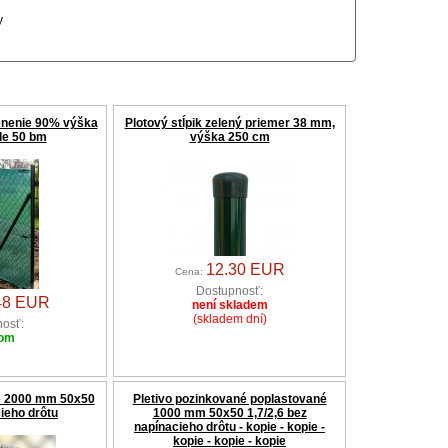
y
ienenie 90% výška
Plotový stĺpik zelený priemer 38 mm,
le 50 bm
výška 250 cm
12.30 EUR
Cena:
Dostupnosť:
48 EUR
není skladem
(skladem dní)
osť:
dom
é 2000 mm 50x50
Pletivo pozinkované poplastované
ieho drôtu
1000 mm 50x50 1,7/2,6 bez
napínacieho drôtu - kopie - kopie -
kopie - kopie - kopie