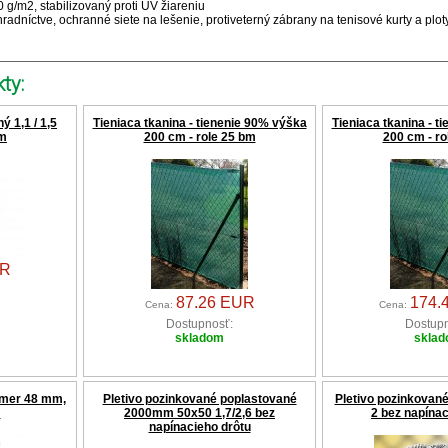
 g/m2, stabilizovaný proti UV žiareniu
hradníctve, ochranné siete na lešenie, protiveterný zábrany na tenisové kurty a plot
ty:
ý 1,1 / 1,5
Tieniaca tkanina - tienenie 90% výška
Tieniaca tkanina - t
 m
200 cm - role 25 bm
200 cm - ro
UR
87.26 EUR
174.
Cena:
Cena:
Dostupnosť:
Dostupn
skladom
skla
iemer 48 mm,
Pletivo pozinkované poplastované
Pletivo pozinkovan
m
2000mm 50x50 1,7/2,6 bez
2 bez napínac
napínacieho drôtu