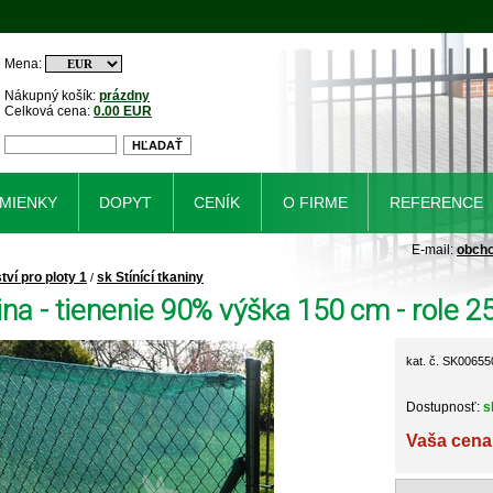
Mena:
Nákupný košík:
prázdny
Celková cena:
0.00 EUR
MIENKY
DOPYT
CENÍK
O FIRME
REFERENCE
E-mail:
obch
tví pro ploty 1
sk Stínící tkaniny
/
ina - tienenie 90% výška 150 cm - role 
kat. č. SK00655
Dostupnosť:
s
Vaša cena