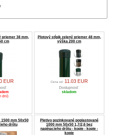
y
ný priemer 38 mm,
Plotový stĺpik zelený priemer 48 mm,
50 cm
výška 200 cm
30 EUR
11.03 EUR
Cena od:
osť:
Dostupnosť:
ladem
skladom
 dní)
é 1500 mm 50x50
Pletivo pozinkované poplastované
ieho drôtu
1000 mm 50x50 1,7/2,6 bez
napínacieho drôtu - kopie - kopie -
kopie