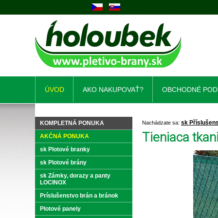
ÚVOD
AKO NAKUPOVAŤ?
OBCHODNÉ POD
sk Příslušens
KOMPLETNÁ PONUKA
Nachádzate sa:
Tieniaca tkan
AKČNÁ PONUKA
sk Plotové branky
sk Plotové brány
sk Zámky, dorazy a panty
LOCINOX
Príslušenstvo brán a bránok
Plotové panely