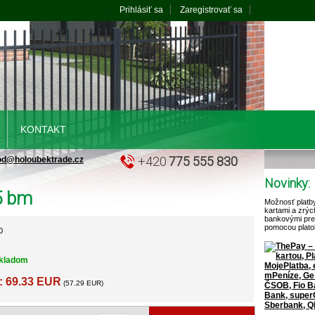
Prihlásiť sa
Zaregistrovať sa
KONTAKT
+420
775 555 830
od@holoubektrade.cz
Novinky:
25 bm
Možnosť platb
kartami a zrýc
bankovými pr
pomocou plato
0
kladom
: 69.33 EUR
(57.29 EUR)