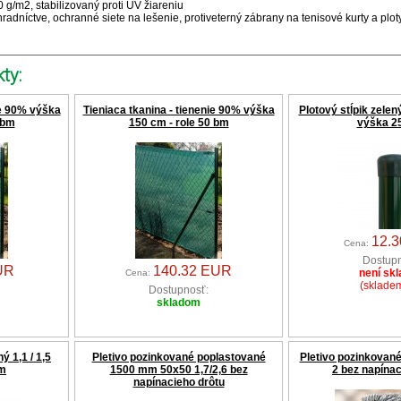
 g/m2, stabilizovaný proti UV žiareniu
hradníctve, ochranné siete na lešenie, protiveterný zábrany na tenisové kurty a plot
ty:
ie 90% výška
Tieniaca tkanina - tienenie 90% výška
Plotový stĺpik zele
 bm
150 cm - role 50 bm
výška 2
12.
Cena:
Dostupn
UR
140.32 EUR
není sk
Cena:
(skladem
Dostupnosť:
skladom
ý 1,1 / 1,5
Pletivo pozinkované poplastované
Pletivo pozinkovan
 m
1500 mm 50x50 1,7/2,6 bez
2 bez napínac
napínacieho drôtu