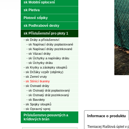
sk Mobilní oplocení
sk Pletiva
Plotové stĺpiky
sk Podhrabové desky
sk Příslušenství pro ploty 1
- sk Dráty a příslušenství
- sk Napínací dráty poplastované
- sk Napínací dráty pozinkované
- sk Vázací dráty
- sk Úchytky a napínáky drátu
- sk Úchytky drátu
- sk Krytky a záslepky sloupků
- sk Držáky vzpěr (objímky)
- sk Zemní vruty
- sk Stínící tkaniny
- sk Ostnaté dráty
- sk Ostnatý drát poplastovaný
- sk Ostnatý drát pozinkovaný
- sk Bavolety
- sk Spojky sloupků
- sk Opravný sprej
Príslušenstvo posuvných a
Informace o produktu
krídlových brán
Tieniacej Rašlová úplet v 