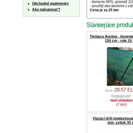
- tienenie 90%, gramáž 110
Obchodné podmienky
- použitý ako tienenie v zá
Ako nakupovať?
Cena je za 25 bm
Súvisejúce produk
Tieniaca tkanina - tienen
150 cm - role 10
28.57 E
Cena:
Dostupnosť:
není skladem
(7 dní)
Viazací drôt poplastovan
mm, zvitok 30