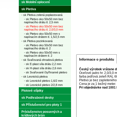
sk Mobilní oplocení
sk Pletiva
- sk Pletiva zelená poplastovaná
- sk Pletivo oko 50x50 mm bez
napínacího drátu tl. 2,5 mm
- sk Pletivo oko 50x50 mm bez
napínacího drátu tl. 2,0/3,0 mm
- sk Pletivo oko 50x50 mm s
napínacím drátem tl. 1,5/2,5 mm
- sk Pletiva pozinkovaná
- sk Pletivo oko 50x50 mm bez
napínacího drátu tl. 2
- sk Pletivo oko 50x50 mm s
napínacím drátem tl. 2
Informace o produktu
- sk Svařovaná ohradová pletiva
- sk E-plast síla drátu 2,2 mm
- sk H-plast síla drátu 2,6 mm
Český výrobok vrátane dr
- sk Svařované čtyřhranné pletivo
Oceľové jadro hr. 2,0/3,0
farba jedľová zeleň RAL 6
- sk Lesnická pletiva
Pletivo je bez zapleteného
- sk Lesnické pletivo 1,6/2 mm
Cena je za 1 bežný meter.
- sk Lesnické pletivo 2/2,8 mm
Pri objednávke nad 1001 
Plotové stĺpiky
sk Podhrabové desky
sk Příslušenství pro ploty 1
Príslušenstvo posuvných a
krídlových brán