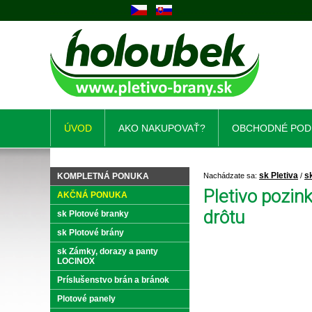
ÚVOD
AKO NAKUPOVAŤ?
OBCHODNÉ POD
sk Pletiva
s
KOMPLETNÁ PONUKA
Nachádzate sa:
/
Pletivo pozi
AKČNÁ PONUKA
drôtu
sk Plotové branky
sk Plotové brány
sk Zámky, dorazy a panty
LOCINOX
Príslušenstvo brán a bránok
Plotové panely