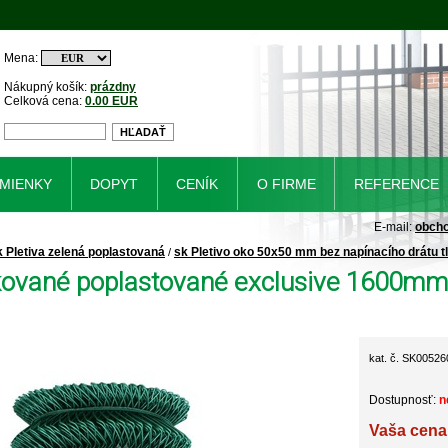
Mena:
Nákupný košík:
prázdny
Celková cena:
0.00 EUR
MIENKY
DOPYT
CENÍK
O FIRME
REFERENCE
E-mail:
obch
k Pletiva zelená poplastovaná
sk Pletivo oko 50x50 mm bez napínacího drátu tl
/
nkované poplastované exclusive 1600mm 
kat. č. SK00526
Dostupnosť:
n
Vaša cena