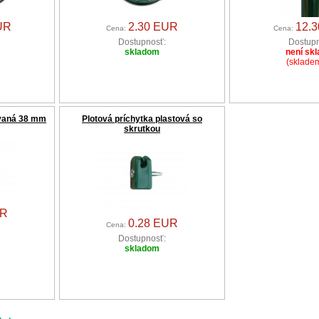
UR
2.30 EUR
12.
Cena:
Cena:
Dostupnosť:
Dostupn
skladom
není sk
(skladem
ovaná 38 mm
Plotová príchytka plastová so
skrutkou
UR
0.28 EUR
Cena:
Dostupnosť:
skladom