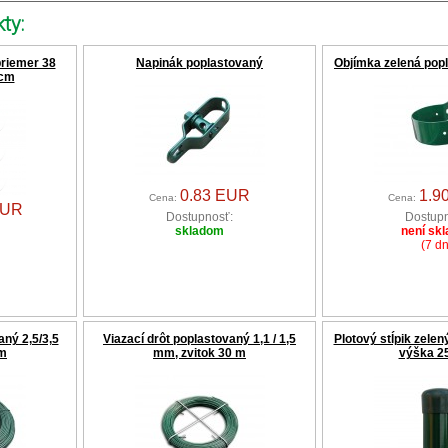
ty:
priemer 38
Napinák poplastovaný
Objímka zelená pop
 cm
0.83 EUR
1.9
Cena:
Cena:
EUR
Dostupnosť:
Dostupn
skladom
není sk
(7 dn
aný 2,5/3,5
Viazací drôt poplastovaný 1,1 / 1,5
Plotový stĺpik zele
 m
mm, zvitok 30 m
výška 2