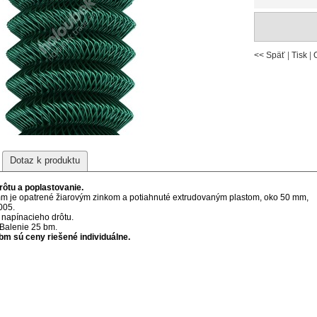
<< Späť
|
Tisk
|
Dotaz k produktu
ôtu a poplastovanie.
 mm je opatrené žiarovým zinkom a potiahnuté extrudovaným plastom, oko 50 mm,
005.
 napínacieho drôtu.
 Balenie 25 bm.
bm sú ceny riešené individuálne.