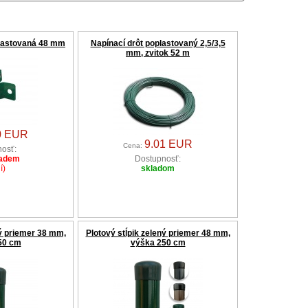
lastovaná 48 mm
Napínací drôt poplastovaný 2,5/3,5
mm, zvitok 52 m
0 EUR
9.01 EUR
Cena:
osť:
ladem
Dostupnosť:
í)
skladom
ný priemer 38 mm,
Plotový stĺpik zelený priemer 48 mm,
50 cm
výška 250 cm