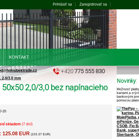
Prihlásiť sa
Zaregistrovať sa
KONTAKT
+420
775 555 830
od@holoubektrade.cz
. 2,0/3,0 mm
Novinky:
50x50 2,0/3,0 bez napínacieho
Možnosť platb
kartami a zrýc
bankovými pr
pomocou plato
0-20
ení skladem
(7 dní)
: 125.08 EUR
(103.37 EUR)