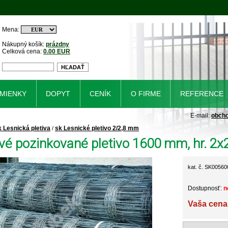
Mena:
Nákupný košík:
prázdny
Celková cena:
0.00 EUR
MIENKY
DOPYT
CENÍK
O FIRME
REFERENCE
E-mail:
obch
k Lesnická pletiva
sk Lesnické pletivo 2/2,8 mm
/
vé pozinkované pletivo 1600 mm, hr. 2x
kat. č. SK00560
Dostupnosť:
n
Vaša cena