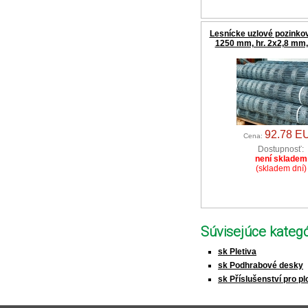
Lesnícke uzlové pozinkov
1250 mm, hr. 2x2,8 mm,
92.78 E
Cena:
Dostupnosť:
není skladem
(skladem dní)
Súvisejúce kategó
sk Pletiva
sk Podhrabové desky
sk Příslušenství pro pl