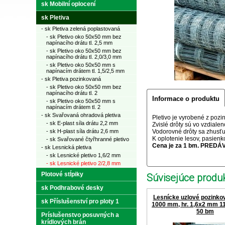
sk Mobilní oplocení
sk Pletiva
- sk Pletiva zelená poplastovaná
- sk Pletivo oko 50x50 mm bez
napínacího drátu tl. 2,5 mm
- sk Pletivo oko 50x50 mm bez
napínacího drátu tl. 2,0/3,0 mm
- sk Pletivo oko 50x50 mm s
napínacím drátem tl. 1,5/2,5 mm
- sk Pletiva pozinkovaná
- sk Pletivo oko 50x50 mm bez
napínacího drátu tl. 2
Informace o produktu
- sk Pletivo oko 50x50 mm s
napínacím drátem tl. 2
- sk Svařovaná ohradová pletiva
Pletivo je vyrobené z pozi
- sk E-plast síla drátu 2,2 mm
Zvislé drôty sú vo vzdialen
- sk H-plast síla drátu 2,6 mm
Vodorovné drôty sa zhusť
K oplotenie lesov, pasienk
- sk Svařované čtyřhranné pletivo
Cena je za 1 bm. PREDÁ
- sk Lesnická pletiva
- sk Lesnické pletivo 1,6/2 mm
- sk Lesnické pletivo 2/2,8 mm
Plotové stĺpiky
Súvisejúce produk
sk Podhrabové desky
Lesnícke uzlové pozinkov
sk Příslušenství pro ploty 1
1000 mm, hr. 1,6x2 mm 11 
50 bm
Príslušenstvo posuvných a
krídlových brán