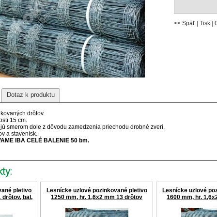
<< Späť
|
Tisk
|
Dotaz k produktu
nkovaných drôtov.
osti 15 cm.
ujú smerom dole z dôvodu zamedzenia priechodu drobné zveri.
ov a stavenísk.
VAME IBA CELÉ BALENIE 50 bm.
ty:
ané pletivo
Lesnícke uzlové pozinkované pletivo
Lesnícke uzlové poz
drôtov, bal.
1250 mm, hr. 1,6x2 mm 13 drôtov
1600 mm, hr. 1,6x