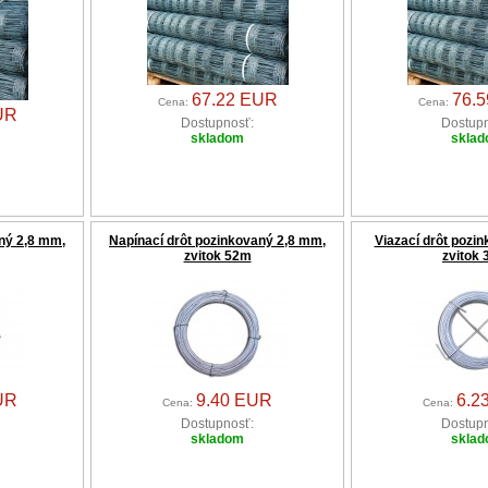
67.22 EUR
76.
Cena:
Cena:
UR
Dostupnosť:
Dostupn
skladom
skla
ný 2,8 mm,
Napínací drôt pozinkovaný 2,8 mm,
Viazací drôt pozi
zvitok 52m
zvitok 
UR
9.40 EUR
6.2
Cena:
Cena:
Dostupnosť:
Dostupn
skladom
skla