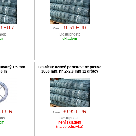
59 EUR
91.51 EUR
Cena:
osť:
Dostupnosť:
dom
skladom
nkovaný 1,5 mm,
Lesnícke uzlové pozinkované pletivo
30 m
1000 mm, hr. 2x2,8 mm 11 drôtov
3 EUR
80.95 EUR
Cena:
osť:
Dostupnosť:
dom
není skladem
(na objednávku)