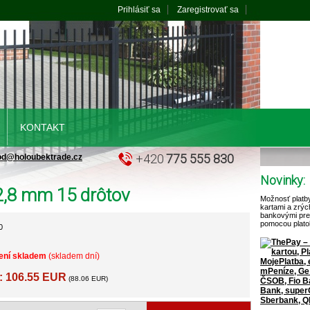
Prihlásiť sa
Zaregistrovať sa
KONTAKT
+420
775 555 830
od@holoubektrade.cz
Novinky:
2,8 mm 15 drôtov
Možnosť platb
kartami a zrýc
bankovými pr
pomocou plato
0
ení skladem
(skladem dní)
: 106.55 EUR
(88.06 EUR)