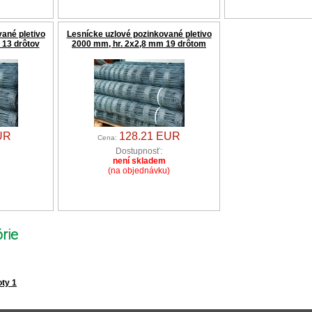
ané pletivo
Lesnícke uzlové pozinkované pletivo
 13 drôtov
2000 mm, hr. 2x2,8 mm 19 drôtom
UR
128.21 EUR
Cena:
Dostupnosť:
není skladem
(na objednávku)
rie
oty 1