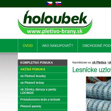
ÚVOD
AKO NAKUPOVAŤ?
OBCHODNÉ POD
sk Pletiva
s
KOMPLETNÁ PONUKA
Nachádzate sa:
/
Lesnícke uzlo
AKČNÁ PONUKA
sk Plotové branky
sk Plotové brány
sk Zámky, dorazy a panty
LOCINOX
Príslušenstvo brán a bránok
Plotové panely