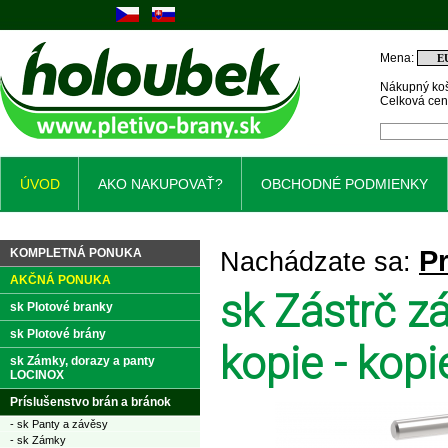
Mena:
Nákupný koš
Celková ce
ÚVOD
AKO NAKUPOVAŤ?
OBCHODNÉ PODMIENKY
Pr
KOMPLETNÁ PONUKA
Nachádzate sa:
AKČNÁ PONUKA
sk Zástrč z
sk Plotové branky
sk Plotové brány
kopie - kopi
sk Zámky, dorazy a panty
LOCINOX
Príslušenstvo brán a bránok
- sk Panty a závěsy
- sk Zámky