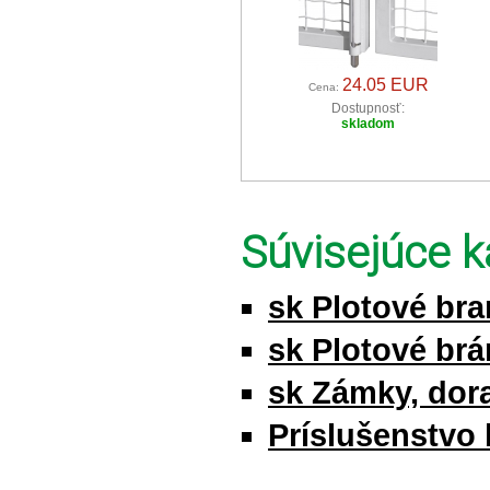
24.05 EUR
Cena:
Dostupnosť:
skladom
Súvisejúce k
sk Plotové br
sk Plotové brá
sk Zámky, dor
Príslušenstvo 