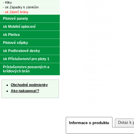
- Kliky
- sk Západky k zámkům
- sk Zástrč brány
Plotové panely
sk Mobilní oplocení
sk Pletiva
Plotové stĺpiky
sk Podhrabové desky
sk Příslušenství pro ploty 1
Príslušenstvo posuvných a
krídlových brán
Obchodné podmienky
Ako nakupovať?
Dotaz k 
Informace o produktu