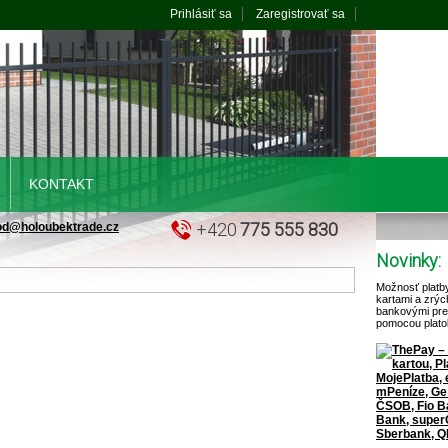
Prihlásiť sa
Zaregistrovať sa
KONTAKT
+420
775 555 830
od@holoubektrade.cz
Novinky:
Možnosť platb
kartami a zrýc
bankovými pr
pomocou plato