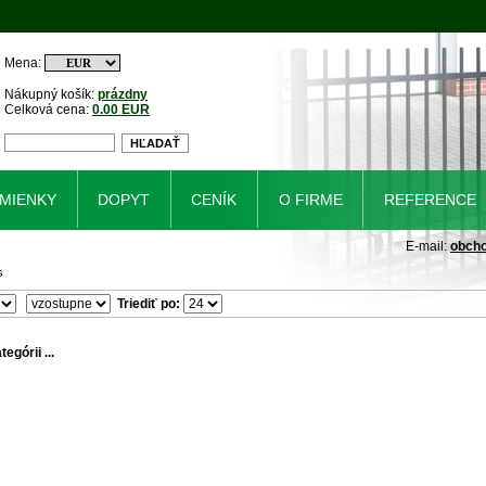
Mena:
Nákupný košík:
prázdny
Celková cena:
0.00 EUR
MIENKY
DOPYT
CENÍK
O FIRME
REFERENCE
E-mail:
obch
s
Triediť po:
egórii ...