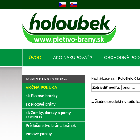
ÚVOD
AKO NAKUPOVAŤ?
OBCHODNÉ POD
Nachádzate sa: |
Položiek:
0 k
KOMPLETNÁ PONUKA
AKČNÁ PONUKA
Zotriediť podľa:
sk Plotové branky
... žiadne produkty v tejto kat
sk Plotové brány
sk Zámky, dorazy a panty
LOCINOX
Príslušenstvo brán a bránok
Plotové panely