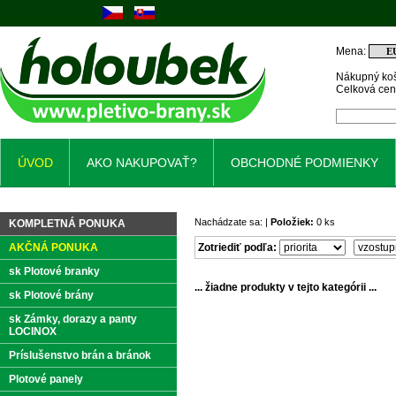
Mena:
Nákupný koš
Celková ce
ÚVOD
AKO NAKUPOVAŤ?
OBCHODNÉ PODMIENKY
Nachádzate sa: |
Položiek:
0 ks
KOMPLETNÁ PONUKA
AKČNÁ PONUKA
Zotriediť podľa:
sk Plotové branky
... žiadne produkty v tejto kategórii ...
sk Plotové brány
sk Zámky, dorazy a panty
LOCINOX
Príslušenstvo brán a bránok
Plotové panely