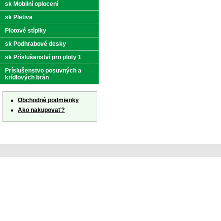
sk Mobilní oplocení
sk Pletiva
Plotové stĺpiky
sk Podhrabové desky
sk Příslušenství pro ploty 1
Príslušenstvo posuvných a
krídlových brán
Obchodné podmienky
Ako nakupovať?