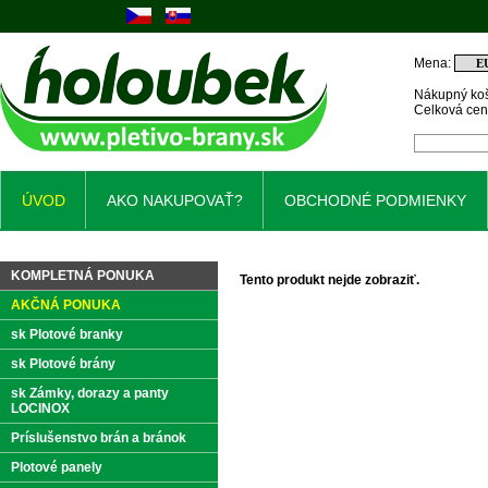
Mena:
Nákupný koš
Celková ce
ÚVOD
AKO NAKUPOVAŤ?
OBCHODNÉ PODMIENKY
KOMPLETNÁ PONUKA
Tento produkt nejde zobraziť.
AKČNÁ PONUKA
sk Plotové branky
sk Plotové brány
sk Zámky, dorazy a panty
LOCINOX
Príslušenstvo brán a bránok
Plotové panely