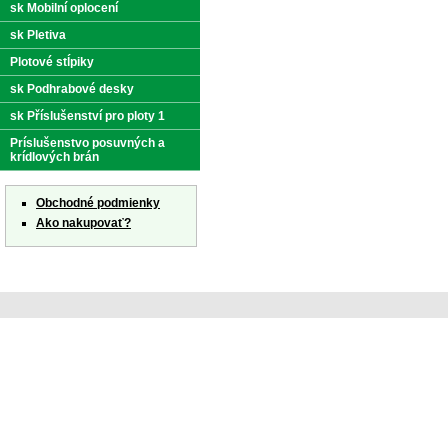
sk Mobilní oplocení
sk Pletiva
Plotové stĺpiky
sk Podhrabové desky
sk Příslušenství pro ploty 1
Príslušenstvo posuvných a
krídlových brán
Obchodné podmienky
Ako nakupovať?