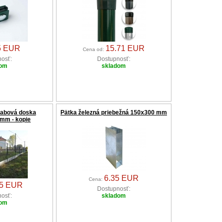
5 EUR
15.71 EUR
Cena od:
osť:
Dostupnosť:
dom
skladom
rabová doska
Pätka železná priebežná 150x300 mm
mm - kopie
6.35 EUR
Cena:
15 EUR
Dostupnosť:
osť:
skladom
dom