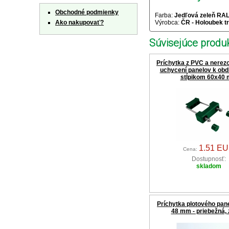
Obchodné podmienky
Farba:
Jedľová zeleň RA
Ako nakupovať?
Výrobca:
ČR - Holoubek tr
Súvisejúce produk
Príchytka z PVC a nerezo
uchycení panelov k ob
stĺpikom 60x40
1.51 E
Cena:
Dostupnosť:
skladom
Príchytka plotového pane
48 mm - priebežná, 