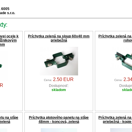
L 6005
ade s.r.o.
ty:
vej ocele k
Príchytka zelená na sloup 60x40 mm
Príchytka zelená na
dĺžnikovým
priebežná
roho
 mm
2.50 EUR
2.3
Cena:
Cena:
UR
Dostupnosť:
Dostupn
skladom
skla
lu na stĺpe
Príchytka plotového panelu na stĺpe
Príchytka zelená n
zelená
48mm - koncová, zelená
priebežná - kopie 