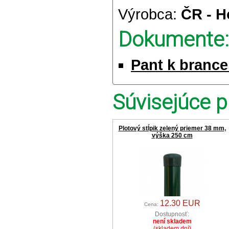
Výrobca:
ČR - H
Dokumente:
Pant k brance
Súvisejúce p
Plotový stĺpik zelený priemer 38 mm,
výška 250 cm
12.30 EUR
Cena:
Dostupnosť:
není skladem
(skladem dní)