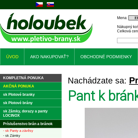
Mena:
Nákupný koš
Celková ce
ÚVOD
AKO NAKUPOVAŤ?
OBCHODNÉ PODMIENKY
Pr
KOMPLETNÁ PONUKA
Nachádzate sa:
AKČNÁ PONUKA
Pant k brán
sk Plotové branky
sk Plotové brány
sk Zámky, dorazy a panty
LOCINOX
Príslušenstvo brán a bránok
- sk Panty a závěsy
- sk Zámky