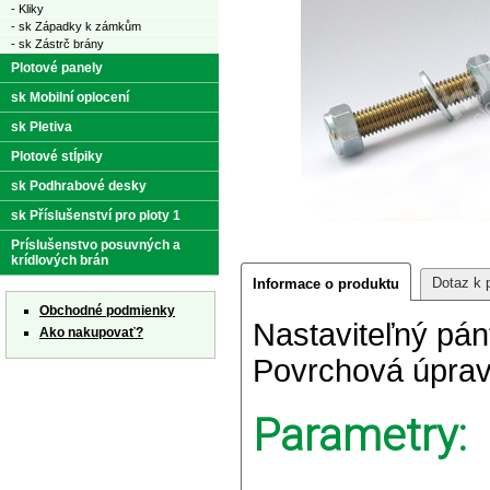
- Kliky
- sk Západky k zámkům
- sk Zástrč brány
Plotové panely
sk Mobilní oplocení
sk Pletiva
Plotové stĺpiky
sk Podhrabové desky
sk Příslušenství pro ploty 1
Príslušenstvo posuvných a
krídlových brán
Dotaz k 
Informace o produktu
Obchodné podmienky
Nastaviteľný pán
Ako nakupovať?
Povrchová úprav
Parametry: