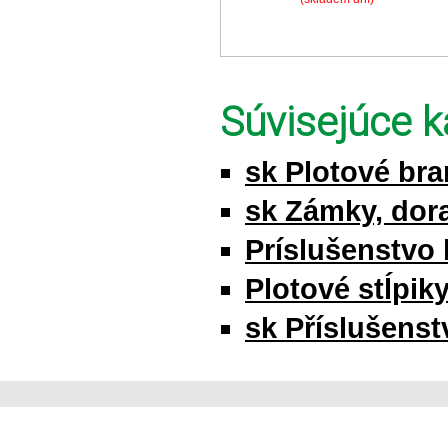
Súvisejúce k
sk Plotové br
sk Zámky, dor
Príslušenstvo 
Plotové stĺpik
sk Příslušenstv