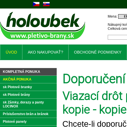
Mena:
Nákupný koš
Celková ce
ÚVOD
AKO NAKUPOVAŤ?
OBCHODNÉ PODMIENKY
KOMPLETNÁ PONUKA
Doporučení
AKČNÁ PONUKA
sk Plotové branky
Viazací drôt
sk Plotové brány
sk Zámky, dorazy a panty
kopie - kopie
LOCINOX
Príslušenstvo brán a bránok
Chcete-li doporuč
Plotové panely