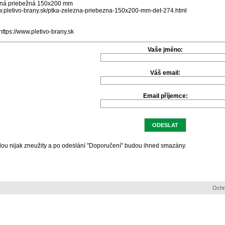
ezná priebežná 150x200 mm
ww.pletivo-brany.sk/ptka-zelezna-priebezna-150x200-mm-det-274.html
https://www.pletivo-brany.sk
Vaše jméno:
Váš email:
Email příjemce:
ou nijak zneužity a po odeslání "Doporučení" budou ihned smazány.
Ochr