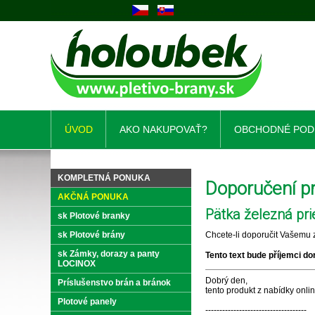
ÚVOD
AKO NAKUPOVAŤ?
OBCHODNÉ POD
KOMPLETNÁ PONUKA
Doporučení 
AKČNÁ PONUKA
Pätka železná pr
sk Plotové branky
sk Plotové brány
Chcete-li doporučit Vašemu z
sk Zámky, dorazy a panty
Tento text bude příjemci do
LOCINOX
Dobrý den,
Príslušenstvo brán a bránok
tento produkt z nabídky onl
Plotové panely
------------------------------------