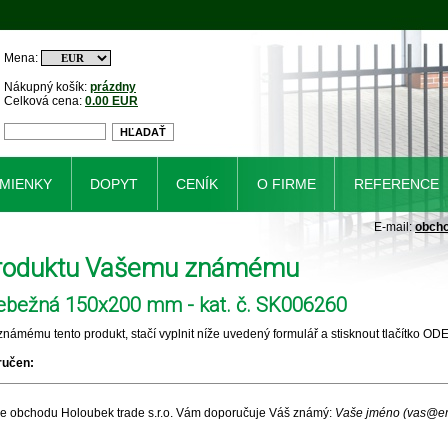
Mena:
Nákupný košík:
prázdny
Celková cena:
0.00 EUR
MIENKY
DOPYT
CENÍK
O FIRME
REFERENCE
E-mail:
obch
produktu Vašemu známému
iebežná 150x200 mm - kat. č. SK006260
námému tento produkt, stačí vyplnit níže uvedený formulář a stisknout tlačítko OD
ručen:
ine obchodu Holoubek trade s.r.o. Vám doporučuje Váš známý:
Vaše jméno (vas@em