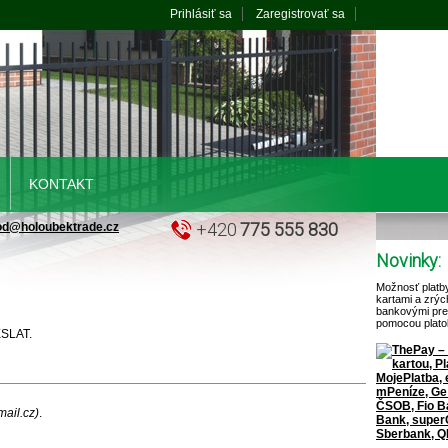
Prihlásiť sa
Zaregistrovať sa
KONTAKT
+420
775 555 830
od@holoubektrade.cz
Novinky:
Možnosť platb
kartami a zrýc
bankovými pr
pomocou plato
ESLAT.
ail.cz)
.