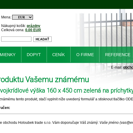
Mena:
Nákupný košík:
prázdny
Celková cena:
0.00 EUR
MIENKY
DOPYT
CENÍK
O FIRME
REFERENCE
E-mail:
obch
produktu Vašemu známému
ojkrídlové výška 160 x 450 cm zelená na príchytky
námému tento produkt, stačí vyplnit níže uvedený formulář a stisknout tlačítko OD
ručen:
ine obchodu Holoubek trade s.r.o. Vám doporučuje Váš známý:
Vaše jméno (vas@em