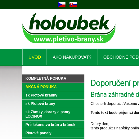
ÚVOD
AKO NAKUPOVAŤ?
OBCHODNÉ POD
KOMPLETNÁ PONUKA
Doporučení 
AKČNÁ PONUKA
Brána záhradné dv
sk Plotové branky
sk Plotové brány
Chcete-li doporučit Vašemu z
sk Zámky, dorazy a panty
Tento text bude příjemci do
LOCINOX
Dobrý den,
Príslušenstvo brán a bránok
tento produkt z nabídky onl
Plotové panely
------------------------------------