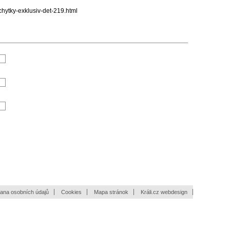
hytky-exklusiv-det-219.html
ana osobních údajů
Cookies
Mapa stránok
Králi.cz webdesign