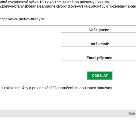
dné dvojkrídlové výška 160 x 450 cm zelená na príchytky Exklusiv
ww.pletivo-brany.sk/brana-zahradne-dvojkridlove-vyska-160-x-450-cm-zelena-na-pric
https://www.pletivo-brany.sk
Vaše jméno:
Váš email:
Email příjemce:
ou nijak zneužity a po odeslání "Doporučení" budou ihned smazány.
Ochr