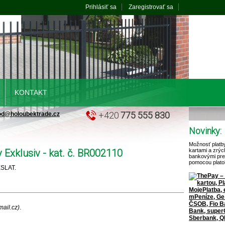
Prihlásiť sa
Zaregistrovať sa
KONTAKT
+420
775 555 830
od@holoubektrade.cz
Novinky:
Možnosť platb
 Exklusiv - kat. č. BR002110
kartami a zrýc
bankovými pr
pomocou plato
ESLAT.
ail.cz)
.