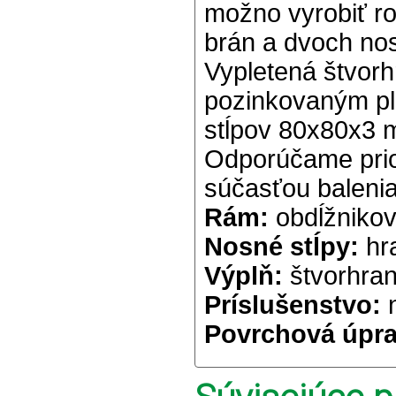
možno vyrobiť ro
brán a dvoch nos
Vypletená štvor
pozinkovaným pl
stĺpov 80x80x3 
Odporúčame priob
súčasťou balenia
Rám:
obdĺžniko
Nosné stĺpy:
hr
Výplň:
štvorhran
Príslušenstvo:
n
Povrchová úpr