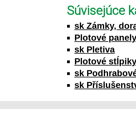
Súvisejúce k
sk Zámky, dor
Plotové panel
sk Pletiva
Plotové stĺpik
sk Podhrabov
sk Příslušenstv