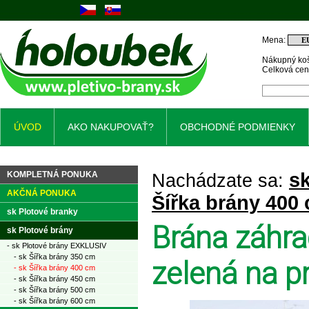
Mena:
Nákupný koš
Celková ce
ÚVOD
AKO NAKUPOVAŤ?
OBCHODNÉ PODMIENKY
sk
KOMPLETNÁ PONUKA
Nachádzate sa:
AKČNÁ PONUKA
Šířka brány 400
sk Plotové branky
Brána záhra
sk Plotové brány
- sk Plotové brány EXKLUSIV
- sk Šířka brány 350 cm
zelená na pr
- sk Šířka brány 400 cm
- sk Šířka brány 450 cm
- sk Šířka brány 500 cm
- sk Šířka brány 600 cm