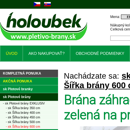
Mena:
Nákupný koš
Celková ce
ÚVOD
AKO NAKUPOVAŤ?
OBCHODNÉ PODMIENKY
sk
KOMPLETNÁ PONUKA
Nachádzate sa:
AKČNÁ PONUKA
Šířka brány 600
sk Plotové branky
Brána záhra
sk Plotové brány
- sk Plotové brány EXKLUSIV
- sk Šířka brány 350 cm
zelená na pr
- sk Šířka brány 400 cm
- sk Šířka brány 450 cm
- sk Šířka brány 500 cm
- sk Šířka brány 600 cm