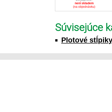
není skladem
(na objednávku)
Súvisejúce k
Plotové stĺpik