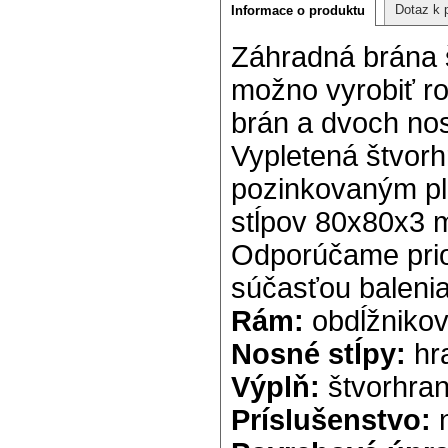
Dotaz k 
Informace o produktu
Záhradná brána 
možno vyrobiť ro
brán a dvoch no
Vypletená štvor
pozinkovaným pl
stĺpov 80x80x3 
Odporúčame priob
súčasťou balenia
Rám:
obdĺžniko
Nosné stĺpy:
hr
Výplň:
štvorhran
Príslušenstvo:
n