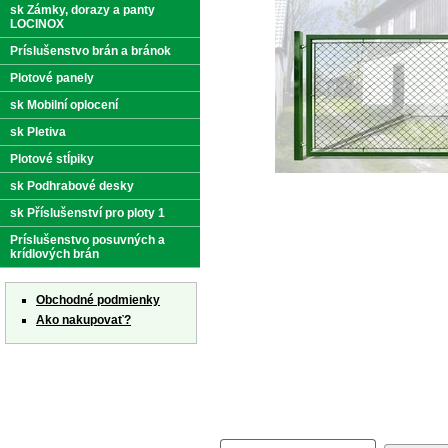
sk Zámky, dorazy a panty
LOCINOX
Príslušenstvo brán a bránok
Plotové panely
sk Mobilní oplocení
sk Pletiva
Plotové stĺpiky
sk Podhrabové desky
sk Příslušenství pro ploty 1
Príslušenstvo posuvných a
krídlových brán
Obchodné podmienky
Ako nakupovať?