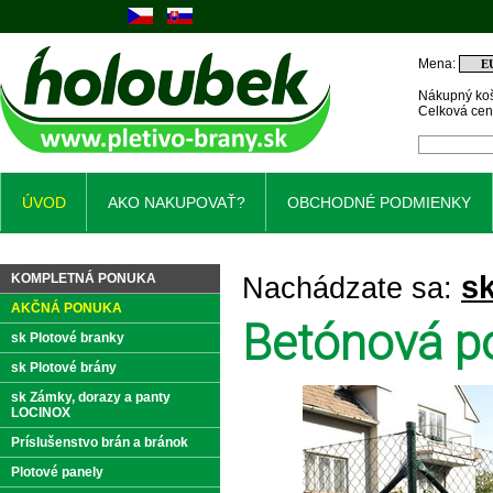
Mena:
Nákupný koš
Celková ce
ÚVOD
AKO NAKUPOVAŤ?
OBCHODNÉ PODMIENKY
s
KOMPLETNÁ PONUKA
Nachádzate sa:
AKČNÁ PONUKA
Betónová p
sk Plotové branky
sk Plotové brány
sk Zámky, dorazy a panty
LOCINOX
Príslušenstvo brán a bránok
Plotové panely