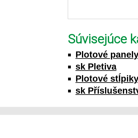
Súvisejúce k
Plotové panel
sk Pletiva
Plotové stĺpik
sk Příslušenstv