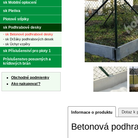
sk Mobilní oplocení
sk Pletiva
Plotové stĺpiky
sk Podhrabové desky
- sk Betonové podhrabové desky
- sk Držáky podhrabových desek
- sk Úchyt vzpěry
sk Příslušenství pro ploty 1
Príslušenstvo posuvných a
krídlových brán
Obchodné podmienky
Ako nakupovať?
Dotaz k 
Informace o produktu
Betonová podhr