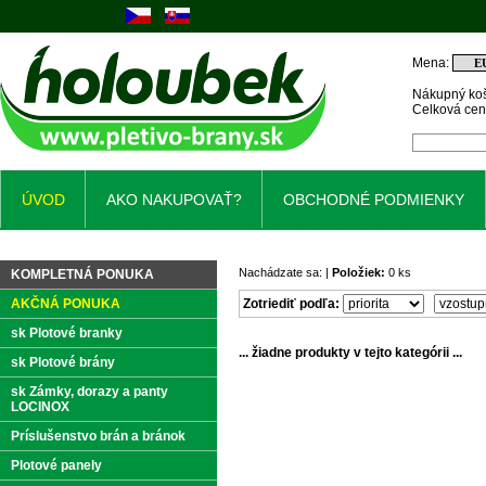
Mena:
Nákupný koš
Celková ce
ÚVOD
AKO NAKUPOVAŤ?
OBCHODNÉ PODMIENKY
Nachádzate sa: |
Položiek:
0 ks
KOMPLETNÁ PONUKA
AKČNÁ PONUKA
Zotriediť podľa:
sk Plotové branky
... žiadne produkty v tejto kategórii ...
sk Plotové brány
sk Zámky, dorazy a panty
LOCINOX
Príslušenstvo brán a bránok
Plotové panely