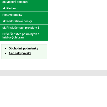
sk Mobilní oplocení
sk Pletiva
Plotové stĺpiky
sk Podhrabové desky
sk Příslušenství pro ploty 1
Príslušenstvo posuvných a
krídlových brán
Obchodné podmienky
Ako nakupovať?